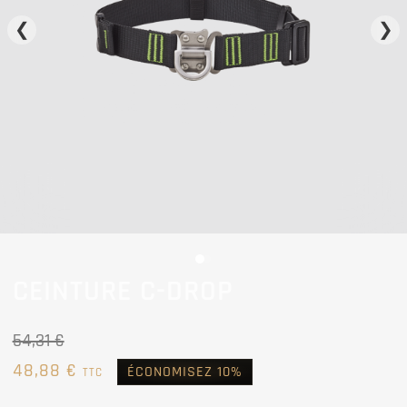
❮
❯
CEINTURE C-DROP
54,31 €
48,88 €
ÉCONOMISEZ 10%
TTC