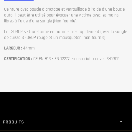
Ceinture avec boucle d’ancrage et verrouillage à l'aide d'une boucle
auto. Il peut être utilisé pour évacuer une victime avec les mains
libres à l'aide d'une sangle (Non fournie).
Le C-DROP se transforme en harnais très rapidement (avec la sangle
de cuisse S -DROP rouge et un mousqueton, non fournis)
LARGEUR :
44mm
CERTIFICATION :
CE EN 813 - EN 12277 en association avec S-DROP
PRODUITS
