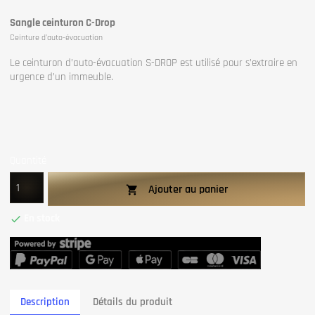
Sangle ceinturon C-Drop
Ceinture d'auto-évacuation
Le ceinturon d’auto-évacuation S-DROP est utilisé pour s’extraire en
urgence d’un immeuble.
Quantité
Ajouter au panier

En stock

Description
Détails du produit