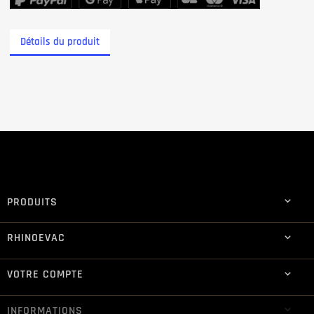
Détails du produit
PRODUITS

RHINOEVAC

VOTRE COMPTE

INFORMATIONS
keyboard_arrow_down