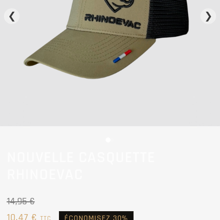
❮
❯
NOUVELLE CASQUETTE
RHINOEVAC
14,95 €
10,47 €
ÉCONOMISEZ 30%
TTC