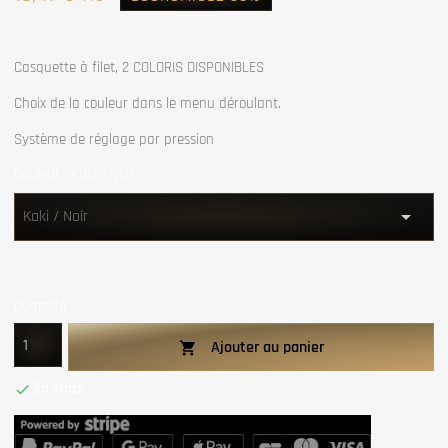
Casquette à filet, 2 COLORIS DISPONIBLES
Choix de la couleur dans le menu déroulant.
Système de réglage par pression
Couleur : Kaki / Noir
Quantité
Ajouter au panier

En stock
